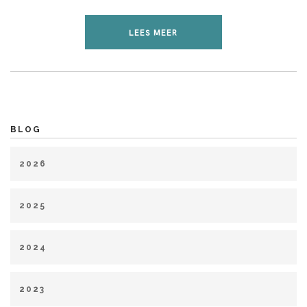
LEES MEER
BLOG
2026
januari (1)
maart (1)
april (1)
mei (2)
juli (1)
2025
januari (1)
februari (2)
april (2)
mei (1)
juni (2)
2024
juli (4)
augustus (1)
september (1)
oktober (3)
februari (2)
maart (1)
mei (3)
juni (2)
juli (1)
november (1)
december (2)
2023
augustus (4)
oktober (4)
november (1)
december (2)