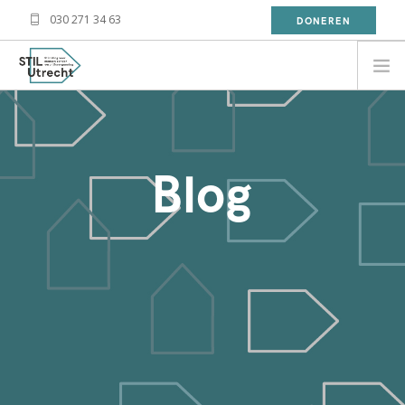
030 271 34 63
DONEREN
NEED HELP?
BESOIN D'AIDE?
Blog
معلومة
WAT DOET STIL?
WAT KAN JIJ DOEN?
OVER STIL
NIEUWS
CONTACT