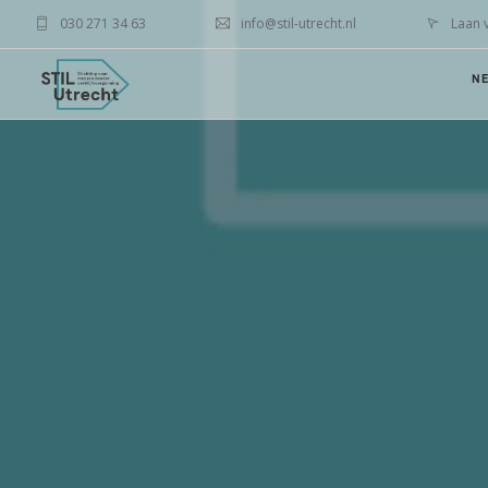
030 271 34 63
info@stil-utrecht.nl
Laan 
N