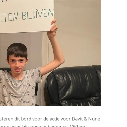
teren dit bord voor de actie voor Davit & Nunë
ren waar hij vandaag heengaat. Vijftien