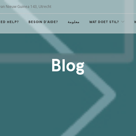
van Nieuw Guinea 143, Utrecht
EED HELP?
BESOIN D'AIDE?
معلومة
WAT DOET STIL?
Blog