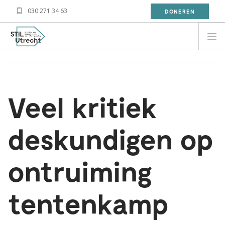
030 271 34 63
DONEREN
27 jun 2012
Geschreven door Magreet Jenezon
NEED HELP?
BESOIN D'AIDE?
Veel kritiek
معلومة
WAT DOET STIL?
deskundigen op
WAT KAN JIJ DOEN?
OVER STIL
ontruiming
NIEUWS
CONTACT
tentenkamp