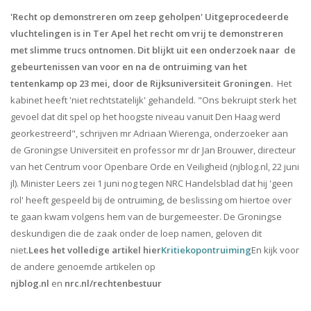
'Recht op demonstreren om zeep geholpen'
Uitgeprocedeerde
vluchtelingen is in Ter Apel het recht om vrij te demonstreren
met slimme trucs ontnomen. Dit blijkt uit een onderzoek naar de
gebeurtenissen van voor en na de ontruiming van het
tentenkamp op 23 mei, door de Rijksuniversiteit Groningen.
Het
kabinet heeft 'niet rechtstatelijk' gehandeld. "Ons bekruipt sterk het
gevoel dat dit spel op het hoogste niveau vanuit Den Haag werd
georkestreerd", schrijven mr Adriaan Wierenga, onderzoeker aan
de Groningse Universiteit en professor mr dr Jan Brouwer, directeur
van het Centrum voor Openbare Orde en Veiligheid (njblog.nl, 22 juni
jl). Minister Leers zei 1 juni nog tegen NRC Handelsblad dat hij 'geen
rol' heeft gespeeld bij de ontruiming, de beslissing om hiertoe over
te gaan kwam volgens hem van de burgemeester. De Groningse
deskundigen die de zaak onder de loep namen, geloven dit
niet.
Lees het volledige artikel hier
Kritiekopontruiming
En kijk voor
de andere genoemde artikelen op
njblog.nl
en
nrc.nl/rechtenbestuur