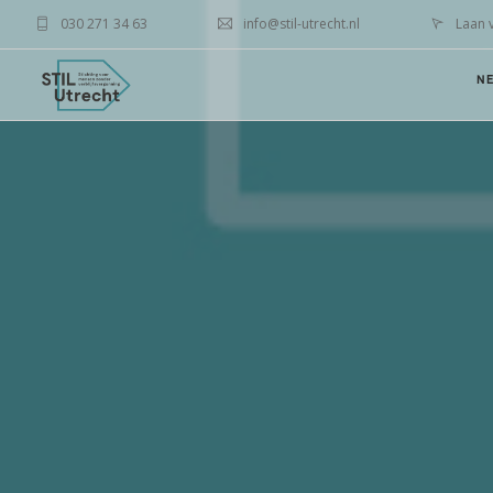
030 271 34 63
info@stil-utrecht.nl
Laan 
N