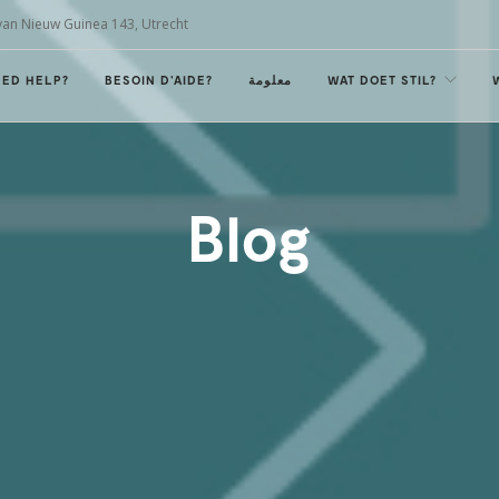
van Nieuw Guinea 143, Utrecht
EED HELP?
BESOIN D'AIDE?
معلومة
WAT DOET STIL?
Blog