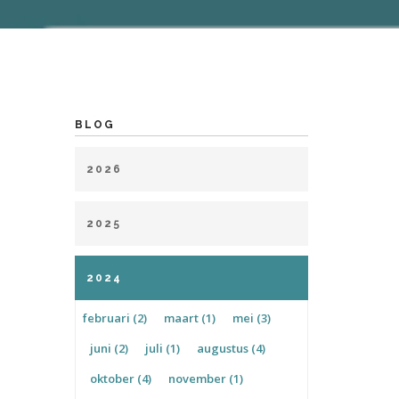
BLOG
2026
januari (1)
maart (1)
april (1)
2025
mei (2)
juli (1)
januari (1)
februari (2)
april (2)
2024
mei (1)
juni (2)
juli (4)
februari (2)
maart (1)
mei (3)
augustus (1)
september (1)
juni (2)
juli (1)
augustus (4)
oktober (3)
november (1)
oktober (4)
november (1)
december (2)