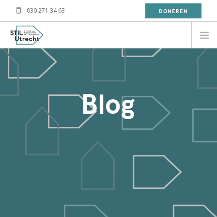
030 271 34 63
DONEREN
NEED HELP?
BESOIN D'AIDE?
Blog
معلومة
WAT DOET STIL?
WAT KAN JIJ DOEN?
OVER STIL
NIEUWS
CONTACT