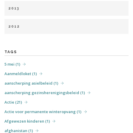
januari (9)
februari (8)
april (8)
mei (5)
juni (2)
december (6)
2013
juli (2)
augustus (1)
september (2)
oktober (5)
februari (1)
maart (5)
april (5)
mei (6)
juni (4)
november (2)
2012
augustus (1)
september (4)
oktober (3)
november (7)
april (6)
mei (31)
juni (7)
juli (6)
augustus (4)
december (3)
september (7)
oktober (3)
december (5)
TAGS
5 mei (1)
Aanmeldloket (1)
aanscherping asielbeleid (1)
aanscherping gezinsherenigingsbeleid (1)
Actie (21)
Actie voor permanente winteropvang (1)
Afgewezen kinderen (1)
afghanistan (1)