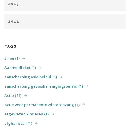
december (6)
2013
juli (2)
augustus (1)
september (2)
oktober (5)
februari (1)
maart (5)
april (5)
mei (6)
juni (4)
november (2)
2012
augustus (1)
september (4)
oktober (3)
november (7)
april (6)
mei (31)
juni (7)
juli (6)
augustus (4)
december (3)
september (7)
oktober (3)
december (5)
TAGS
5 mei (1)
Aanmeldloket (1)
aanscherping asielbeleid (1)
aanscherping gezinsherenigingsbeleid (1)
Actie (21)
Actie voor permanente winteropvang (1)
Afgewezen kinderen (1)
afghanistan (1)