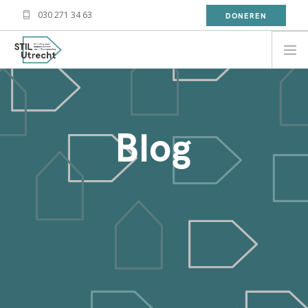
030 271 34 63
DONEREN
NEED HELP?
BESOIN D'AIDE?
Blog
معلومة
WAT DOET STIL?
WAT KAN JIJ DOEN?
OVER STIL
NIEUWS
CONTACT