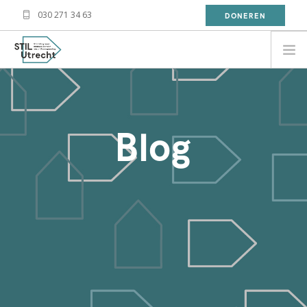
030 271 34 63
DONEREN
NEED HELP?
BESOIN D'AIDE?
Blog
معلومة
WAT DOET STIL?
WAT KAN JIJ DOEN?
OVER STIL
NIEUWS
CONTACT