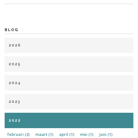
BLOG
2026
januari (1)
maart (1)
april (1)
mei (2)
juli (1)
2025
januari (1)
februari (2)
april (2)
mei (1)
juni (2)
2024
juli (4)
augustus (1)
september (1)
oktober (3)
februari (2)
maart (1)
mei (3)
juni (2)
juli (1)
november (1)
december (2)
2023
augustus (4)
oktober (4)
november (1)
december (2)
januari (2)
maart (2)
april (1)
juni (5)
augustus (1)
2022
september (3)
november (2)
december (2)
februari (2)
maart (1)
april (1)
mei (1)
juni (1)