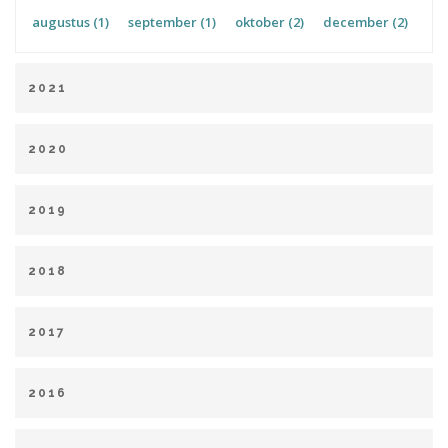
augustus (1)
september (1)
oktober (2)
december (2)
2021
januari (2)
februari (1)
maart (4)
april (2)
juni (6)
2020
juli (1)
september (1)
oktober (1)
november (1)
januari (1)
maart (2)
april (1)
juni (1)
september (1)
december (1)
2019
oktober (1)
december (1)
januari (2)
februari (1)
maart (2)
april (2)
mei (2)
2018
juli (2)
augustus (1)
september (2)
oktober (2)
januari (5)
februari (5)
maart (9)
april (3)
mei (2)
november (4)
december (1)
2017
juni (4)
juli (1)
augustus (2)
oktober (3)
februari (5)
april (2)
mei (1)
juni (3)
juli (1)
november (3)
december (2)
2016
september (7)
oktober (2)
november (2)
december (7)
januari (1)
februari (4)
maart (3)
april (7)
mei (2)