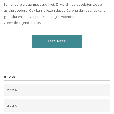
Een andere vrouw met baby niet. Zij werd niet toegelaten tot de
asielprocedure. Ook kun je lezen dat de Corona-daklozenopvang
gaat sluiten en over protesten tegen voortdurende
vreemdelingendetentie.
LEES MEER
BLOG
2026
januari (1)
maart (1)
april (1)
mei (2)
juli (1)
2025