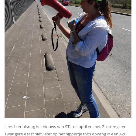
Lees hier alsnog het nieuws van STIL uit april en mei. Zo kreeg een
zwangere eerst niet, later op het nippertje toch opvang in een AZC.