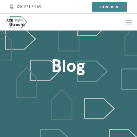
030 271 34 63
DONEREN
NEED HELP?
BESOIN D'AIDE?
Blog
معلومة
WAT DOET STIL?
WAT KAN JIJ DOEN?
OVER STIL
NIEUWS
CONTACT