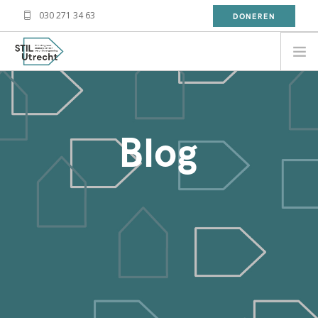
030 271 34 63
DONEREN
NEED HELP?
BESOIN D'AIDE?
Blog
معلومة
WAT DOET STIL?
WAT KAN JIJ DOEN?
OVER STIL
NIEUWS
CONTACT