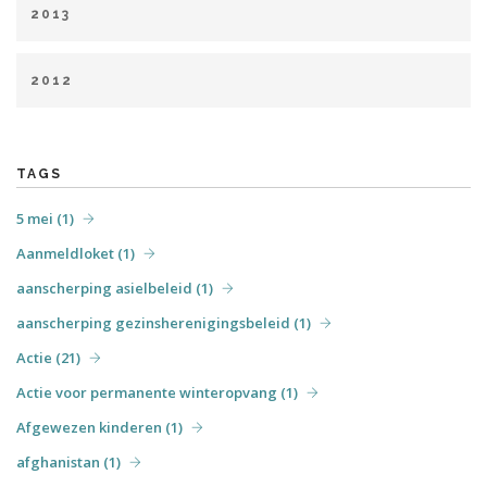
december (6)
2013
juli (2)
augustus (1)
september (2)
oktober (5)
februari (1)
maart (5)
april (5)
mei (6)
juni (4)
november (2)
2012
augustus (1)
september (4)
oktober (3)
november (7)
april (6)
mei (31)
juni (7)
juli (6)
augustus (4)
december (3)
september (7)
oktober (3)
december (5)
TAGS
5 mei (1)
Aanmeldloket (1)
aanscherping asielbeleid (1)
aanscherping gezinsherenigingsbeleid (1)
Actie (21)
Actie voor permanente winteropvang (1)
Afgewezen kinderen (1)
afghanistan (1)