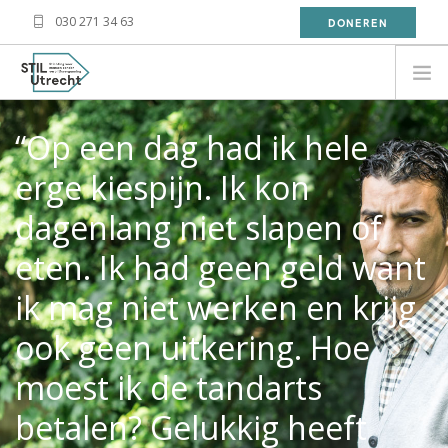
030 271 34 63
DONEREN
NEED HELP?
“Op een dag had ik hele
BESOIN D'AIDE?
erge kiespijn. Ik kon
معلومة
dagenlang niet slapen of
WAT DOET STIL?
eten. Ik had geen geld want
WAT KAN JIJ DOEN?
OVER STIL
ik mag niet werken en krijg
NIEUWS
ook geen uitkering. Hoe
CONTACT
moest ik de tandarts
betalen? Gelukkig heeft