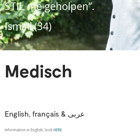
STIL me geholpen”.
Ismail (34)
Medisch
English, fran
çais & عربى
Information in English, look
HERE
.