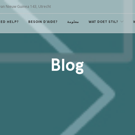
van Nieuw Guinea 143, Utrecht
EED HELP?
BESOIN D'AIDE?
معلومة
WAT DOET STIL?
Blog