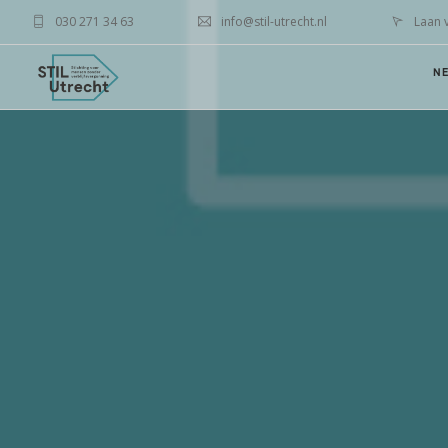
030 271 34 63
info@stil-utrecht.nl
Laan 
N