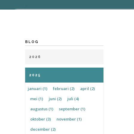
BLOG
2026
januari (1)
maart (1)
april (1)
2025
mei (2)
juli (1)
januari (1)
februari (2)
april (2)
mei (1)
juni (2)
juli (4)
augustus (1)
september (1)
oktober (3)
november (1)
december (2)