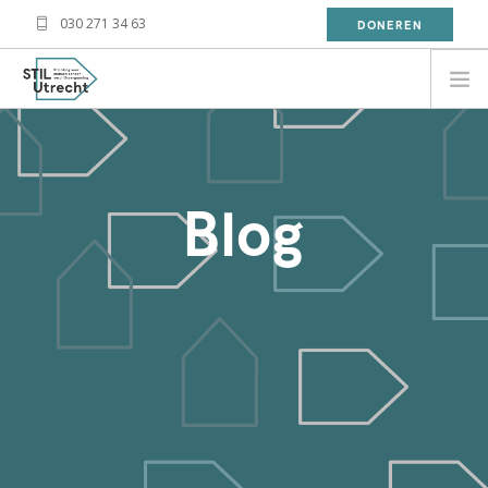
030 271 34 63
DONEREN
NEED HELP?
BESOIN D'AIDE?
Blog
معلومة
WAT DOET STIL?
WAT KAN JIJ DOEN?
OVER STIL
NIEUWS
CONTACT