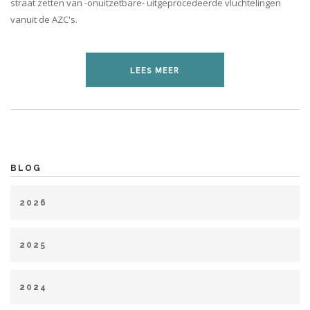
straat zetten van -onuitzetbare- uitgeprocedeerde vluchtelingen
vanuit de AZC's.
LEES MEER
BLOG
2026
januari (1)
maart (1)
april (1)
mei (2)
juli (1)
2025
januari (1)
februari (2)
april (2)
mei (1)
juni (2)
2024
juli (4)
augustus (1)
september (1)
oktober (3)