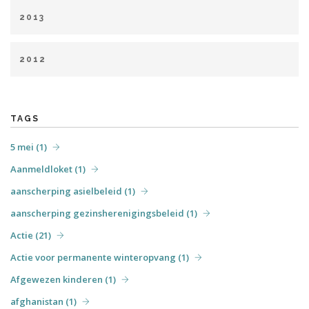
januari (9)
februari (8)
april (8)
mei (5)
juni (2)
december (6)
2013
juli (2)
augustus (1)
september (2)
oktober (5)
februari (1)
maart (5)
april (5)
mei (6)
juni (4)
november (2)
2012
augustus (1)
september (4)
oktober (3)
november (7)
april (6)
mei (31)
juni (7)
juli (6)
augustus (4)
december (3)
september (7)
oktober (3)
december (5)
TAGS
5 mei (1)
Aanmeldloket (1)
aanscherping asielbeleid (1)
aanscherping gezinsherenigingsbeleid (1)
Actie (21)
Actie voor permanente winteropvang (1)
Afgewezen kinderen (1)
afghanistan (1)