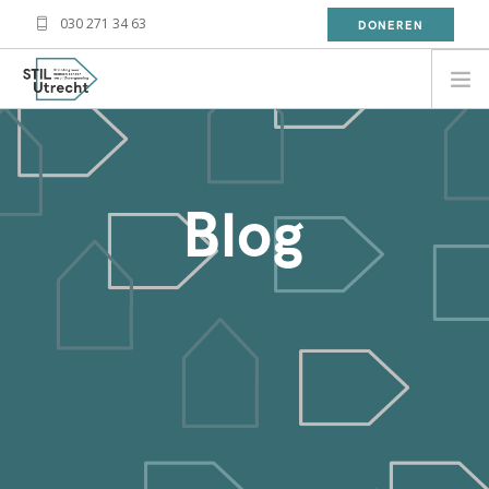
030 271 34 63
DONEREN
NEED HELP?
BESOIN D'AIDE?
Blog
معلومة
WAT DOET STIL?
WAT KAN JIJ DOEN?
OVER STIL
NIEUWS
CONTACT