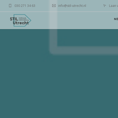
030 271 34 63
info@stil-utrecht.nl
Laan 
N