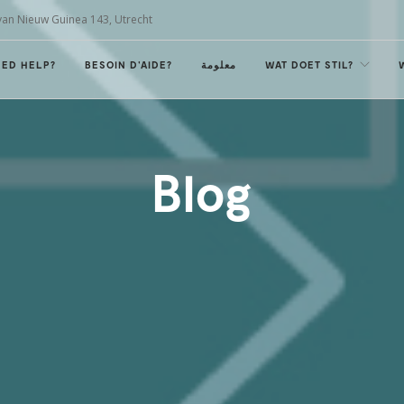
van Nieuw Guinea 143, Utrecht
EED HELP?
BESOIN D'AIDE?
معلومة
WAT DOET STIL?
Blog