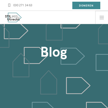
030 271 34 63
DONEREN
NEED HELP?
BESOIN D'AIDE?
Blog
معلومة
WAT DOET STIL?
WAT KAN JIJ DOEN?
OVER STIL
NIEUWS
CONTACT