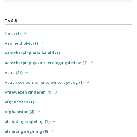
april (6)
mei (31)
juni (7)
juli (6)
augustus (4)
december (3)
september (7)
oktober (3)
december (5)
TAGS
5 mei (1)
Aanmeldloket (1)
aanscherping asielbeleid (1)
aanscherping gezinsherenigingsbeleid (1)
Actie (21)
Actie voor permanente winteropvang (1)
Afgewezen kinderen (1)
afghanistan (1)
Afghanistan (4)
afsltuitingsregeling (1)
afsluitingsregeling (8)