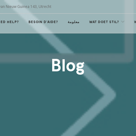
van Nieuw Guinea 143, Utrecht
EED HELP?
BESOIN D'AIDE?
معلومة
WAT DOET STIL?
Blog