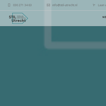
030 271 34 63
info@stil-utrecht.nl
Laan 
N