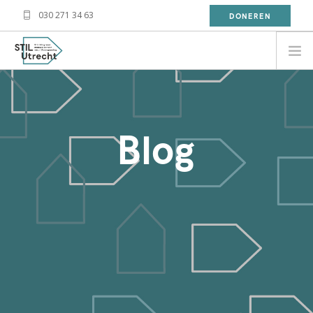
030 271 34 63
DONEREN
NEED HELP?
BESOIN D'AIDE?
Blog
معلومة
WAT DOET STIL?
WAT KAN JIJ DOEN?
OVER STIL
NIEUWS
CONTACT