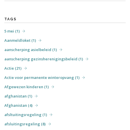
april (6)
mei (31)
juni (7)
juli (6)
augustus (4)
december (3)
september (7)
oktober (3)
december (5)
TAGS
5 mei (1)
Aanmeldloket (1)
aanscherping asielbeleid (1)
aanscherping gezinsherenigingsbeleid (1)
Actie (21)
Actie voor permanente winteropvang (1)
Afgewezen kinderen (1)
afghanistan (1)
Afghanistan (4)
afsltuitingsregeling (1)
afsluitingsregeling (8)