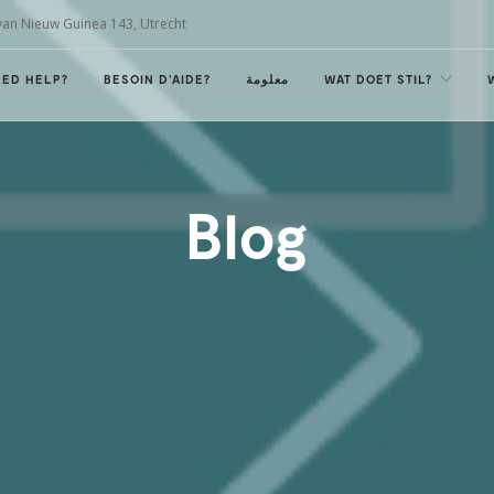
van Nieuw Guinea 143, Utrecht
EED HELP?
BESOIN D'AIDE?
معلومة
WAT DOET STIL?
Blog