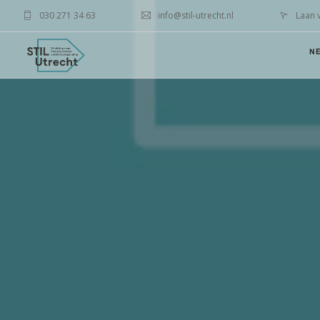
030 271 34 63
info@stil-utrecht.nl
Laan 
N