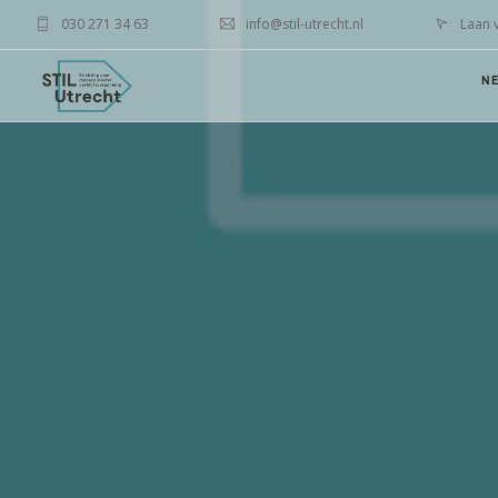
030 271 34 63
info@stil-utrecht.nl
Laan 
N