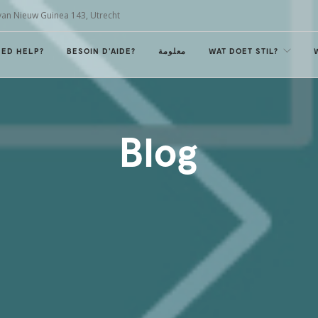
van Nieuw Guinea 143, Utrecht
EED HELP?
BESOIN D'AIDE?
معلومة
WAT DOET STIL?
Blog