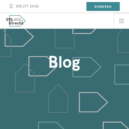
030 271 34 63
DONEREN
NEED HELP?
BESOIN D'AIDE?
Blog
معلومة
WAT DOET STIL?
WAT KAN JIJ DOEN?
OVER STIL
NIEUWS
CONTACT