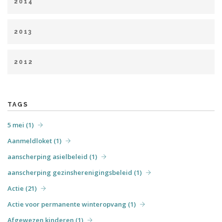
2014
augustus (1)
september (2)
oktober (6)
november (6)
januari (9)
februari (8)
april (8)
mei (5)
juni (2)
december (6)
2013
juli (2)
augustus (1)
september (2)
oktober (5)
februari (1)
maart (5)
april (5)
mei (6)
juni (4)
november (2)
2012
augustus (1)
september (4)
oktober (3)
november (7)
april (6)
mei (31)
juni (7)
juli (6)
augustus (4)
december (3)
september (7)
oktober (3)
december (5)
TAGS
5 mei (1)
Aanmeldloket (1)
aanscherping asielbeleid (1)
aanscherping gezinsherenigingsbeleid (1)
Actie (21)
Actie voor permanente winteropvang (1)
Afgewezen kinderen (1)