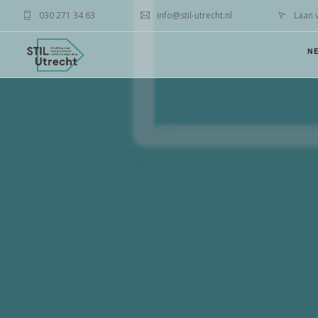
030 271 34 63
info@stil-utrecht.nl
Laan 
N