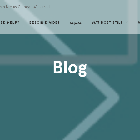
van Nieuw Guinea 143, Utrecht
EED HELP?
BESOIN D'AIDE?
معلومة
WAT DOET STIL?
Blog