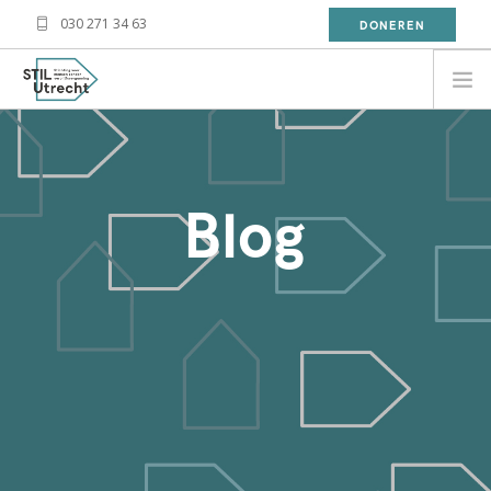
030 271 34 63
DONEREN
NEED HELP?
BESOIN D'AIDE?
Blog
معلومة
WAT DOET STIL?
WAT KAN JIJ DOEN?
OVER STIL
NIEUWS
CONTACT