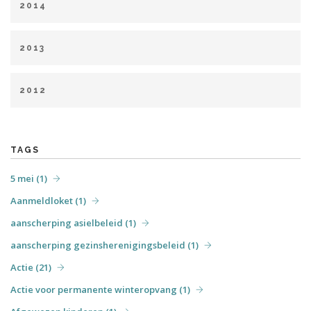
2014
augustus (1)
september (2)
oktober (6)
november (6)
januari (9)
februari (8)
april (8)
mei (5)
juni (2)
december (6)
2013
juli (2)
augustus (1)
september (2)
oktober (5)
februari (1)
maart (5)
april (5)
mei (6)
juni (4)
november (2)
2012
augustus (1)
september (4)
oktober (3)
november (7)
april (6)
mei (31)
juni (7)
juli (6)
augustus (4)
december (3)
september (7)
oktober (3)
december (5)
TAGS
5 mei (1)
Aanmeldloket (1)
aanscherping asielbeleid (1)
aanscherping gezinsherenigingsbeleid (1)
Actie (21)
Actie voor permanente winteropvang (1)