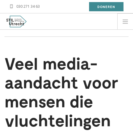
030 271 34 63
DONEREN
15 apr 2015
Geschreven door Magreet Jenezon
NEED HELP?
BESOIN D'AIDE?
Veel media-
معلومة
WAT DOET STIL?
aandacht voor
WAT KAN JIJ DOEN?
OVER STIL
mensen die
NIEUWS
CONTACT
vluchtelingen