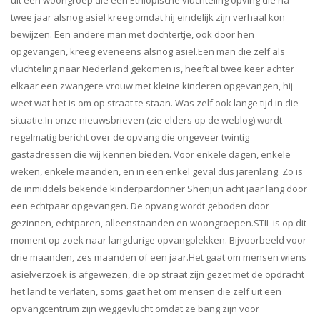
uit een woongroep die een Ethiopische vluchteling opving die na
twee jaar alsnog asiel kreeg omdat hij eindelijk zijn verhaal kon
bewijzen. Een andere man met dochtertje, ook door hen
opgevangen, kreeg eveneens alsnog asiel.Een man die zelf als
vluchteling naar Nederland gekomen is, heeft al twee keer achter
elkaar een zwangere vrouw met kleine kinderen opgevangen, hij
weet wat het is om op straat te staan. Was zelf ook lange tijd in die
situatie.In onze nieuwsbrieven (zie elders op de weblog) wordt
regelmatig bericht over de opvang die ongeveer twintig
gastadressen die wij kennen bieden. Voor enkele dagen, enkele
weken, enkele maanden, en in een enkel geval dus jarenlang. Zo is
de inmiddels bekende kinderpardonner Shenjun acht jaar lang door
een echtpaar opgevangen. De opvang wordt geboden door
gezinnen, echtparen, alleenstaanden en woongroepen.STIL is op dit
moment op zoek naar langdurige opvangplekken. Bijvoorbeeld voor
drie maanden, zes maanden of een jaar.Het gaat om mensen wiens
asielverzoek is afgewezen, die op straat zijn gezet met de opdracht
het land te verlaten, soms gaat het om mensen die zelf uit een
opvangcentrum zijn weggevlucht omdat ze bang zijn voor