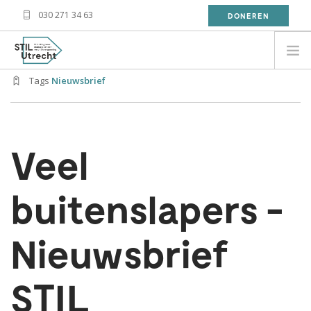
030 271 34 63
DONEREN
28 feb 2017
Geschreven door Magreet Jenezon
Tags
Nieuwsbrief
NEED HELP?
BESOIN D'AIDE?
معلومة
Veel
WAT DOET STIL?
WAT KAN JIJ DOEN?
buitenslapers -
OVER STIL
NIEUWS
Nieuwsbrief
CONTACT
STIL