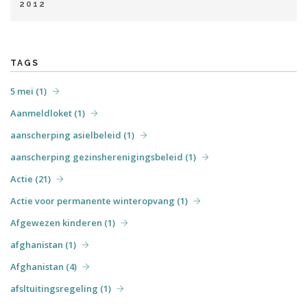
2012
augustus (1)
september (4)
oktober (3)
november (7)
april (6)
mei (31)
juni (7)
juli (6)
augustus (4)
december (3)
september (7)
oktober (3)
december (5)
TAGS
5 mei (1)
Aanmeldloket (1)
aanscherping asielbeleid (1)
aanscherping gezinsherenigingsbeleid (1)
Actie (21)
Actie voor permanente winteropvang (1)
Afgewezen kinderen (1)
afghanistan (1)
Afghanistan (4)
afsltuitingsregeling (1)