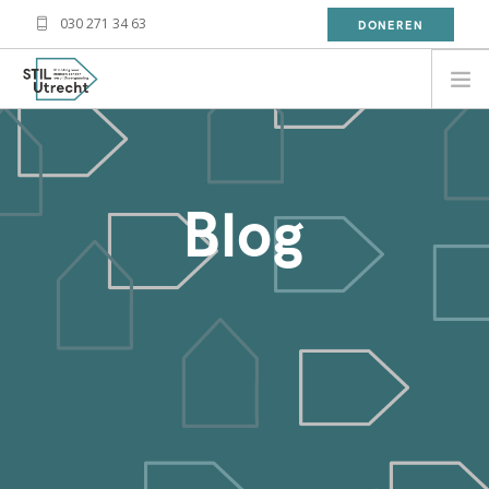
030 271 34 63
DONEREN
NEED HELP?
BESOIN D'AIDE?
Blog
معلومة
WAT DOET STIL?
WAT KAN JIJ DOEN?
OVER STIL
NIEUWS
CONTACT