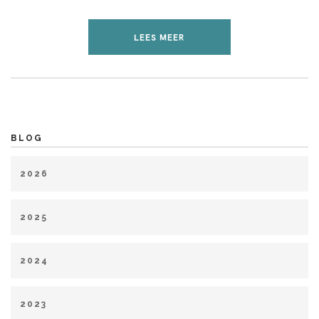
LEES MEER
BLOG
2026
januari (1)
maart (1)
april (1)
mei (2)
juli (1)
2025
januari (1)
februari (2)
april (2)
mei (1)
juni (2)
2024
juli (4)
augustus (1)
september (1)
oktober (3)
februari (2)
maart (1)
mei (3)
juni (2)
juli (1)
november (1)
december (2)
2023
augustus (4)
oktober (4)
november (1)
december (2)