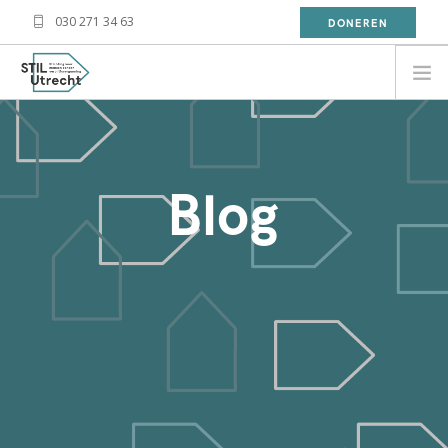
030 271 34 63
DONEREN
NEED HELP?
BESOIN D'AIDE?
Blog
معلومة
WAT DOET STIL?
WAT KAN JIJ DOEN?
OVER STIL
NIEUWS
CONTACT